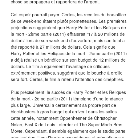
chose se propagera et rapportera de l'argent.
Cet espoir pourrait payer. Certes, les recettes du box-office 
de ce week-end étaient plutôt prometteuses. Les premières 
projections suggéraient que Harry Potter et les Reliques de 
la mort - 2ème partie (2011) effraierait "17 à 20 millions de 
dollars" lors de son week-end d'ouverture, mais son total a 
été rapporté à 27 millions de dollars. Cela signifie que 
Harry Potter et les Reliques de la mort - 2ème partie (2011) 
a déjà réalisé un bénéfice sur son budget de 12 millions de 
dollars. Le film a également l'avantage de critiques 
extrêmement positives, suggérant que le bouche à oreille 
sera fort. Certes, le film a retenu l'attention des cinéphiles.
Plus précisément, le succès de Harry Potter et les Reliques 
de la mort - 2ème partie (2011) témoigne d'une tendance 
plus large. Universal a certainement sa propre part de 
blockbusters à gros budget qui arrivent dans les salles 
cette année, notamment Oppenheimer de Christopher 
Nolan, Fast X de Louis Leterrier et The Super Mario Bros. 
Movie. Cependant, il semble également que le studio parie 
gros sur des films d'horreur excentriques et mémétiques à 