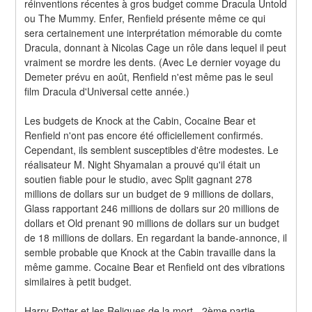
réinventions récentes à gros budget comme Dracula Untold 
ou The Mummy. Enfer, Renfield présente même ce qui 
sera certainement une interprétation mémorable du comte 
Dracula, donnant à Nicolas Cage un rôle dans lequel il peut 
vraiment se mordre les dents. (Avec Le dernier voyage du 
Demeter prévu en août, Renfield n'est même pas le seul 
film Dracula d'Universal cette année.)
Les budgets de Knock at the Cabin, Cocaine Bear et 
Renfield n'ont pas encore été officiellement confirmés. 
Cependant, ils semblent susceptibles d'être modestes. Le 
réalisateur M. Night Shyamalan a prouvé qu'il était un 
soutien fiable pour le studio, avec Split gagnant 278 
millions de dollars sur un budget de 9 millions de dollars, 
Glass rapportant 246 millions de dollars sur 20 millions de 
dollars et Old prenant 90 millions de dollars sur un budget 
de 18 millions de dollars. En regardant la bande-annonce, il 
semble probable que Knock at the Cabin travaille dans la 
même gamme. Cocaine Bear et Renfield ont des vibrations 
similaires à petit budget.
Harry Potter et les Reliques de la mort - 2ème partie 