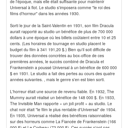
de l'époque, mais elle était suffisante pour maintenir 
Universal à flot. Le studio s'imposera comme "le roi des 
films d'horreur" dans les années 1930.
Sorti le jour de la Saint-Valentin en 1931, son film Dracula 
aurait rapporté au studio un bénéfice de plus de 700 000 
dollars à une époque où les billets coûtaient entre 10 et 25 
cents. (Les horaires de tournage en studio placent le 
budget du film à 341 191,20 $.) Bien qu'il soit difficile de 
trouver des données concrètes au box-office de ces 
premières années, le succès combiné de Dracula et 
Frankenstein a poussé Universal à un bénéfice de 600 000 
$ en 1931. Le studio a fait des pertes au cours des quatre 
années suivantes. , mais le genre s'en est bien sorti.
L'horreur était une source de revenu fiable. En 1932, The 
Mummy aurait réalisé un bénéfice de 148 000 $. En 1933, 
The Invisible Man rapporte « un joli profit » au studio. Le 
chat noir était "le film le plus rentable d'Universal" de 1934. 
En 1935, Universal a réalisé des bénéfices raisonnables 
sur des horreurs comme La Fiancée de Frankenstein (166 
000 $) et Le Corbeau (72 000 $). Ces succès n'ont pas 