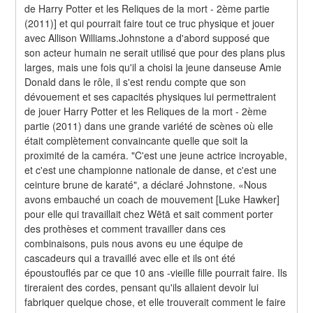
de Harry Potter et les Reliques de la mort - 2ème partie 
(2011)] et qui pourrait faire tout ce truc physique et jouer 
avec Allison Williams.Johnstone a d'abord supposé que 
son acteur humain ne serait utilisé que pour des plans plus 
larges, mais une fois qu'il a choisi la jeune danseuse Amie 
Donald dans le rôle, il s'est rendu compte que son 
dévouement et ses capacités physiques lui permettraient 
de jouer Harry Potter et les Reliques de la mort - 2ème 
partie (2011) dans une grande variété de scènes où elle 
était complètement convaincante quelle que soit la 
proximité de la caméra. "C'est une jeune actrice incroyable, 
et c'est une championne nationale de danse, et c'est une 
ceinture brune de karaté", a déclaré Johnstone. «Nous 
avons embauché un coach de mouvement [Luke Hawker] 
pour elle qui travaillait chez Wētā et sait comment porter 
des prothèses et comment travailler dans ces 
combinaisons, puis nous avons eu une équipe de 
cascadeurs qui a travaillé avec elle et ils ont été 
époustouflés par ce que 10 ans -vieille fille pourrait faire. Ils 
tireraient des cordes, pensant qu'ils allaient devoir lui 
fabriquer quelque chose, et elle trouverait comment le faire 