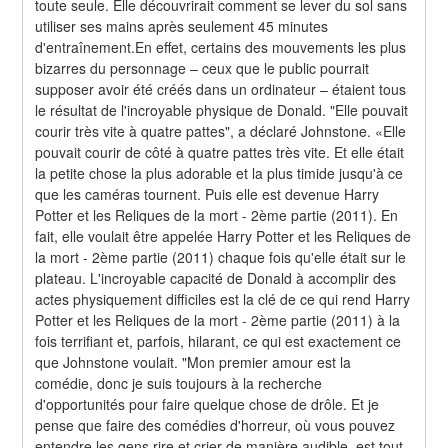
toute seule. Elle découvrirait comment se lever du sol sans 
utiliser ses mains après seulement 45 minutes 
d'entraînement.En effet, certains des mouvements les plus 
bizarres du personnage – ceux que le public pourrait 
supposer avoir été créés dans un ordinateur – étaient tous 
le résultat de l'incroyable physique de Donald. "Elle pouvait 
courir très vite à quatre pattes", a déclaré Johnstone. «Elle 
pouvait courir de côté à quatre pattes très vite. Et elle était 
la petite chose la plus adorable et la plus timide jusqu'à ce 
que les caméras tournent. Puis elle est devenue Harry 
Potter et les Reliques de la mort - 2ème partie (2011). En 
fait, elle voulait être appelée Harry Potter et les Reliques de 
la mort - 2ème partie (2011) chaque fois qu'elle était sur le 
plateau. L'incroyable capacité de Donald à accomplir des 
actes physiquement difficiles est la clé de ce qui rend Harry 
Potter et les Reliques de la mort - 2ème partie (2011) à la 
fois terrifiant et, parfois, hilarant, ce qui est exactement ce 
que Johnstone voulait. "Mon premier amour est la 
comédie, donc je suis toujours à la recherche 
d'opportunités pour faire quelque chose de drôle. Et je 
pense que faire des comédies d'horreur, où vous pouvez 
entendre les gens rire et crier de manière audible, est tout 